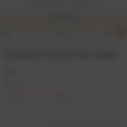
Delivery operator:
022 00 77 00
Restaurants
0
Pește & fructe de mare
Filtru
Price
MDL
Souvlaki de somon cu pită și iaurt aromat