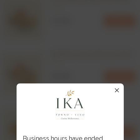
250 gr
250 MDL
Add to cart
Souvlaki de creveți cu pită și iaurt aromat
200 gr
180 MDL
Add to cart
Dorado în stil maltez
200 gr
240 MDL
Add to cart
Business hours have ended,