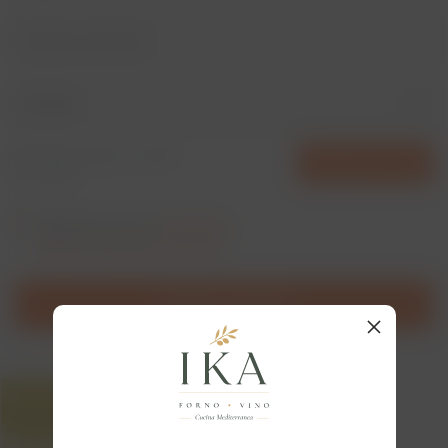
Bucătar
pdf, .doc, .docx, or .odt —
Încarcă CV-ul
limit 5MB
Sunt de acord cu
prelucrarea
datelor cu caracter personal
Trimite ancheta