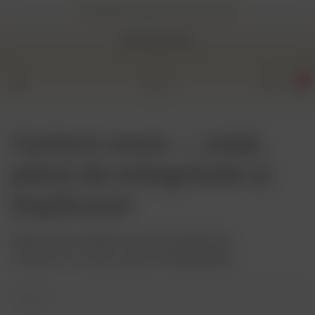
Operator livrare:
022 00 77 00
Restaurante
0
Carieră nouă — viață
plină de integritate și
implicare!
Alătură-te echipei noastre dedicate.
Trimite CV-ul sau sună la 068969669.