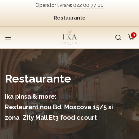
Operator livrare:
022 00 77 00
Restaurante
0
Restaurante
Ika pinsa & more:
Restaurant nou Bd. Moscova 15/5 si
zona Zity Mall Et3 food ccourt