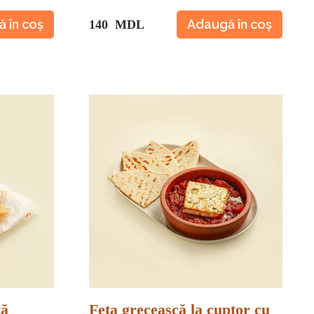
 în coș
Adaugă în coș
140 MDL
tă
Feta grecească la cuptor cu