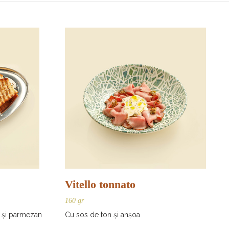
Vitello tonnato
160 gr
e și parmezan
Cu sos de ton și anșoa