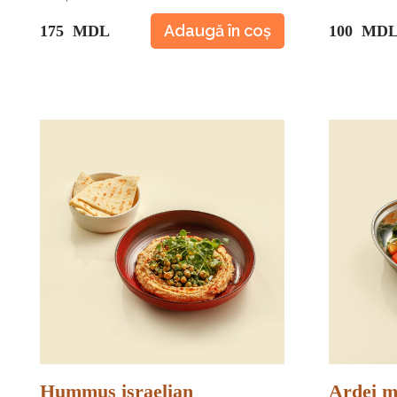
Adaugă în coș
175 MDL
100 MD
Hummus israelian
Ardei m