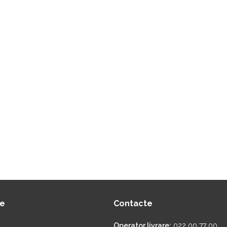
ie
Contacte
Operator livrare:
022 00 77 00