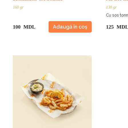
160 gr
130 gr
Cu sos tonn
Adaugă în coș
100 MDL
125 MD