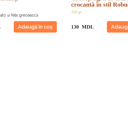
crocantă în stil Rob
150 gr
ato și feta grecească
Adaugă în coș
Adaugă
L
130 MDL