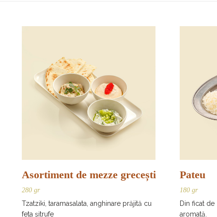
Asortiment de mezze grecești
Pateu
280 gr
180 gr
Tzatziki, taramasalata, anghinare prăjită cu
Din ficat de
feta șitrufe
aromată.