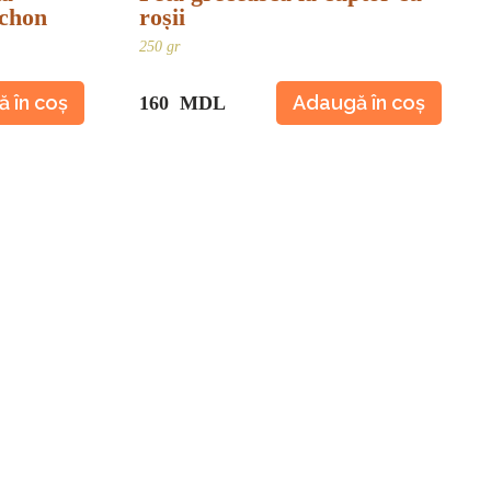
uchon
roșii
250 gr
 în coș
Adaugă în coș
160 MDL