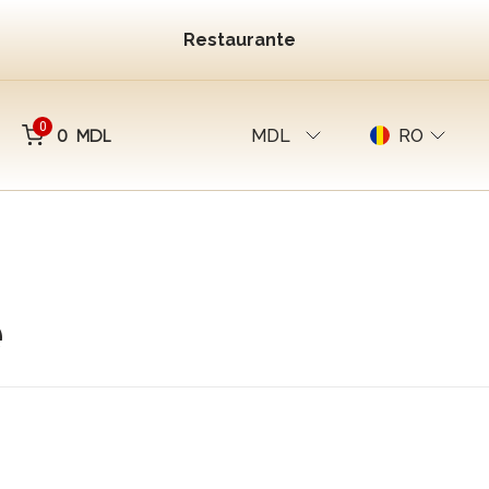
Restaurante
0
0 MDL
MDL
RO
e