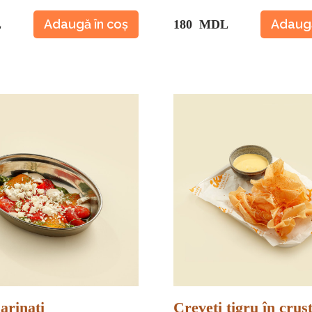
Adaugă în coș
Adaugă
L
180 MDL
arinați
Creveți tigru în crus