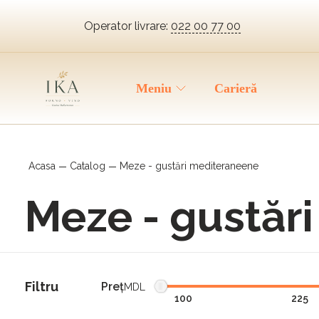
Operator livrare:
022 00 77 00
Meniu
Carieră
Acasa
Catalog
Meze - gustări mediteraneene
Meze - gustăr
Filtru
Preţ
MDL