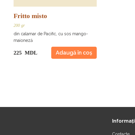
Fritto misto
200 gr
din calamar de Pacific, cu sos mango-
maioneză
Adaugă în coș
225 MDL
Informaț
Contacte