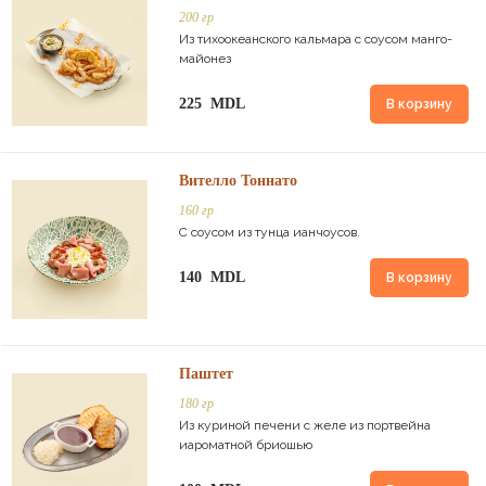
200 гр
Из тихоокеанского кальмара с соусом манго-
майонез
225 MDL
В корзину
Вителло Тоннато
160 гр
С соусом из тунца ианчоусов.
140 MDL
В корзину
Паштет
180 гр
Из куриной печени с желе из портвейна
иароматной бриошью