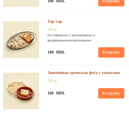
100 MDL
В корзину
Тар-тар
220 гр
Из говядины с артишоками и
выдержаннымпармезаном
180 MDL
В корзину
Запечённая греческая фета с томатами
250 гр
160 MDL
В корзину