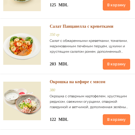
125 MDL
В корзину
Салат Панцанелла с креветками
350 гр
Салат с обжаренными креветками, томатами,
маринованным печёным перцем, цукини и
хрустящим салатом ромен, дополненный
соусом Panzanella.
203 MDL
В корзину
Окрошка на кефире с мясом
380
Окрошка с отварным картофелем, хрустящим
редисом, свежими огурцами, отварной
говядиной и ветчиной, дополненная зелёным
луком и пикантным красным хреном.
122 MDL
В корзину