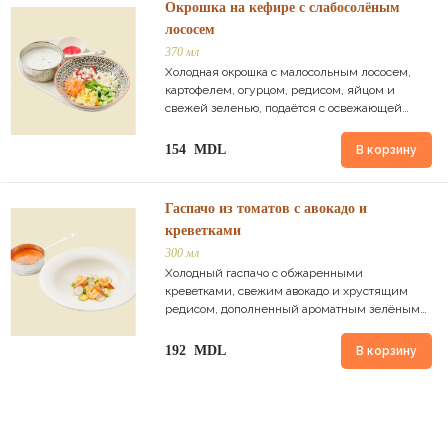
Окрошка на кефире с слабосолёным
лососем
370 мл
Холодная окрошка с малосольным лососем,
картофелем, огурцом, редисом, яйцом и
свежей зеленью, подаётся с освежающей
основой и красным хреном.
154 MDL
В корзину
Гаспачо из томатов с авокадо и
креветками
300 мл
Холодный гаспачо с обжаренными
креветками, свежим авокадо и хрустящим
редисом, дополненный ароматным зелёным
маслом.
192 MDL
В корзину