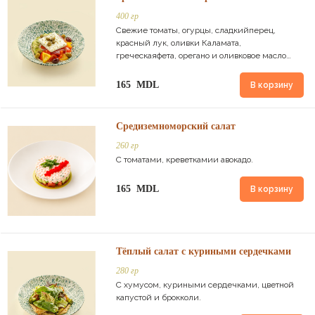
400 гр
Свежие томаты, огурцы, сладкийперец,
красный лук, оливки Каламата,
греческаяфета, орегано и оливковое масло
extra virgin.
165 MDL
В корзину
Средиземноморский салат
260 гр
С томатами, креветкамии авокадо.
165 MDL
В корзину
Тёплый салат с куриными сердечками
280 гр
С хумусом, куриными сердечками, цветной
капустой и брокколи.