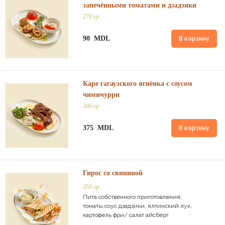
запечёнными томатами и дзадзики
270 гр
90 MDL
В корзину
Каре гагаузского ягнёнка с соусом
чимичурри
300 гр
375 MDL
В корзину
Гирос со свининой
350 гр
Пита собственного приготовления,
томаты,соус дзадзики, ялтинский лук,
картофель фри/ салат айсберг