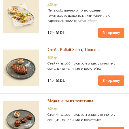
330 гр
Пита собственного приготовления,
томаты,соус дзадзики, ялтинский лук,
картофель фри/ салат айсберг.
170 MDL
В корзину
Стейк Рибай Select, Польша
100 гр
Стейки за 100 г в сыром виде, уточните у
официанта наличие и вес стейка
140 MDL
В корзину
Медальоны из телятины
100 гр
Стейки за 100 г в сыром виде, уточните у
официанта наличие и вес стейка