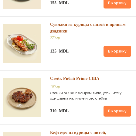
155 MDL
В корзину
Сувлаки из курицы с питой и пряным
дзадзики
270 гр
125 MDL
В корзину
Стейк Рибай Prime США
100 гр
Стейки за 100 г в сыром виде, уточните у
официанта наличие и вес стейка
310 MDL
В корзину
Кефтедес из курицы с питой,