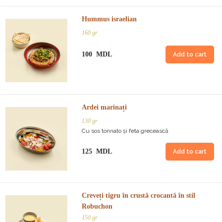
Hummus israelian
160 gr
100 MDL
Add to cart
Ardei marinați
130 gr
Cu sos tonnato și feta grecească
125 MDL
Add to cart
Creveți tigru în crustă crocantă în stil
Robuchon
150 gr