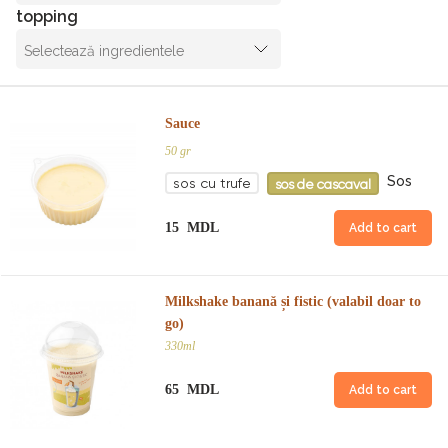
topping
Selectează ingredientele
Sauce
50 gr
Sos
sos cu trufe
sos de cascaval
15 MDL
Add to cart
Milkshake banană și fistic (valabil doar to
go)
330ml
65 MDL
Add to cart