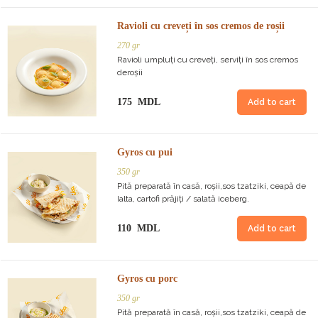
Ravioli cu creveți în sos cremos de roșii
270 gr
Ravioli umpluți cu creveți, serviți în sos cremos
deroșii
175 MDL
Add to cart
Gyros cu pui
350 gr
Pită preparată în casă, roșii,sos tzatziki, ceapă de
Ialta, cartofi prăjiți / salată iceberg.
110 MDL
Add to cart
Gyros cu porc
350 gr
Pită preparată în casă, roșii,sos tzatziki, ceapă de