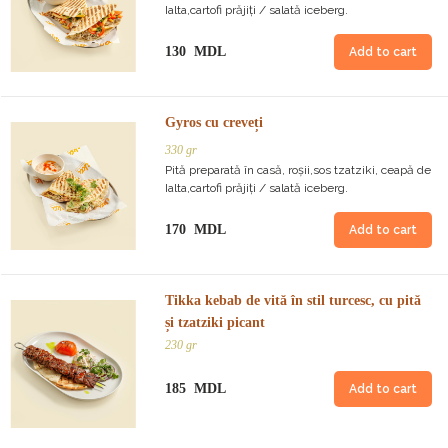
Ialta,cartofi prăjiți / salată iceberg.
130 MDL
Add to cart
Gyros cu creveți
330 gr
Pită preparată în casă, roșii,sos tzatziki, ceapă de
Ialta,cartofi prăjiți / salată iceberg.
170 MDL
Add to cart
Tikka kebab de vită în stil turcesc, cu pită
și tzatziki picant
230 gr
185 MDL
Add to cart