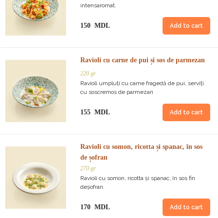
intensaromat.
150 MDL
Add to cart
Ravioli cu carne de pui și sos de parmezan
220 gr
Ravioli umpluți cu carne fragedă de pui, serviți
cu soscremos de parmezan
155 MDL
Add to cart
Ravioli cu somon, ricotta și spanac, în sos
de șofran
270 gr
Ravioli cu somon, ricotta și spanac, în sos fin
deșofran.
170 MDL
Add to cart