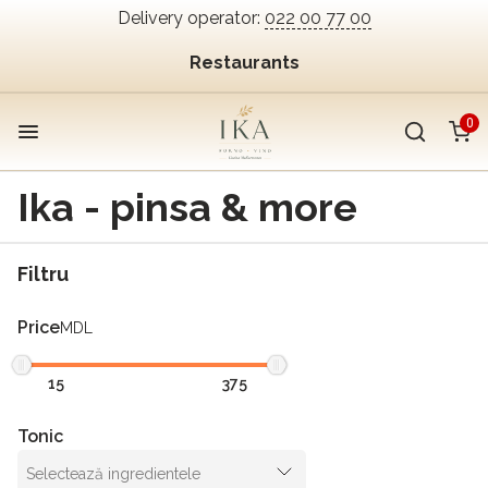
Delivery operator:
022 00 77 00
Restaurants
0
Ika - pinsa & more
Filtru
Price
MDL
Tonic
Selectează ingredientele