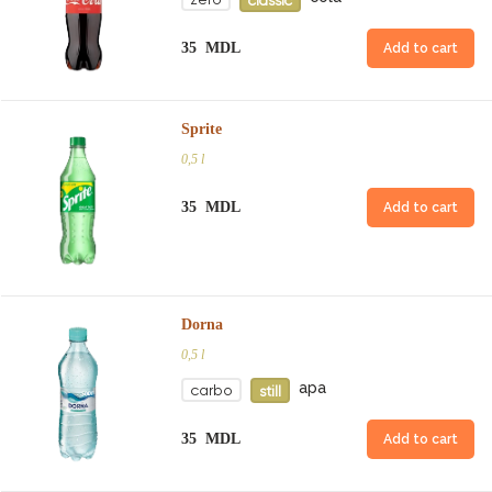
classic
35 MDL
Add to cart
Sprite
0,5 l
35 MDL
Add to cart
Dorna
0,5 l
apa
carbo
still
35 MDL
Add to cart