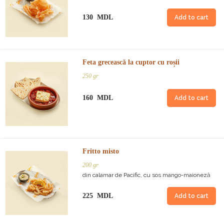
130 MDL
Add to cart
Feta grecească la cuptor cu roșii
250 gr
160 MDL
Add to cart
Fritto misto
200 gr
din calamar de Pacific, cu sos mango-maioneză
225 MDL
Add to cart