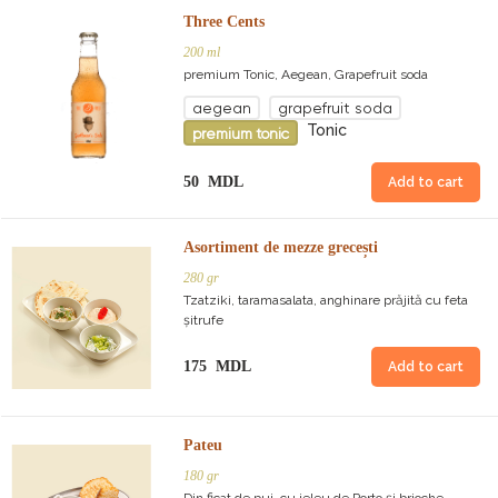
Three Cents
200 ml
premium Tonic, Aegean, Grapefruit soda
aegean
grapefruit soda
Tonic
premium tonic
50 MDL
Add to cart
Asortiment de mezze grecești
280 gr
Tzatziki, taramasalata, anghinare prăjită cu feta
șitrufe
175 MDL
Add to cart
Pateu
180 gr