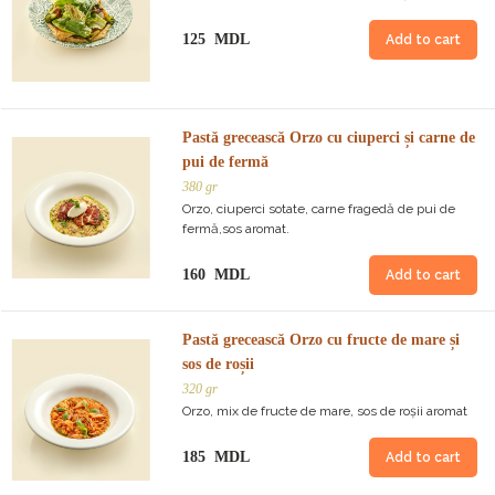
125 MDL
Add to cart
Pastă grecească Orzo cu ciuperci și carne de
pui de fermă
380 gr
Orzo, ciuperci sotate, carne fragedă de pui de
fermă,sos aromat.
160 MDL
Add to cart
Pastă grecească Orzo cu fructe de mare și
sos de roșii
320 gr
Orzo, mix de fructe de mare, sos de roșii aromat
185 MDL
Add to cart