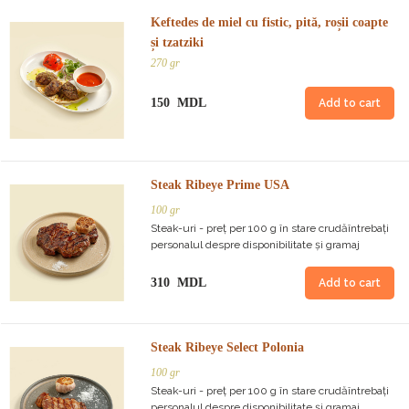
Keftedes de miel cu fistic, pită, roșii coapte
și tzatziki
270 gr
150 MDL
Add to cart
Steak Ribeye Prime USA
100 gr
Steak-uri - preț per 100 g în stare crudăîntrebați
personalul despre disponibilitate și gramaj
310 MDL
Add to cart
Steak Ribeye Select Polonia
100 gr
Steak-uri - preț per 100 g în stare crudăîntrebați
personalul despre disponibilitate și gramaj