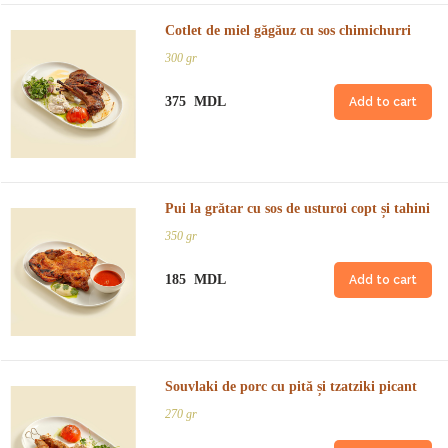
Cotlet de miel găgăuz cu sos chimichurri
300 gr
375 MDL
Add to cart
Pui la grătar cu sos de usturoi copt și tahini
350 gr
185 MDL
Add to cart
Souvlaki de porc cu pită și tzatziki picant
270 gr