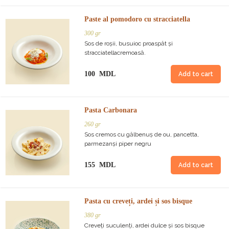
Paste al pomodoro cu stracciatella
300 gr
Sos de roșii, busuioc proaspăt și
stracciatellacremoasă.
100 MDL
Add to cart
Pasta Carbonara
260 gr
Sos cremos cu gălbenuș de ou, pancetta,
parmezanși piper negru
155 MDL
Add to cart
Pasta cu creveți, ardei și sos bisque
380 gr
Creveți suculenți, ardei dulce și sos bisque