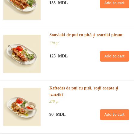
155 MDL
Add to cart
Souvlaki de pui cu pită și tzatziki picant
270 gr
125 MDL
Add to cart
Keftedes de pui cu pită, roșii coapte și
tzatziki
270 gr
90 MDL
Add to cart