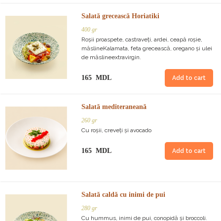
Salată grecească Horiatiki
400 gr
Roșii proaspete, castraveți, ardei, ceapă roșie,
măslineKalamata, feta grecească, oregano și ulei
de măslineextravirgin.
165 MDL
Add to cart
Salată mediteraneană
260 gr
Cu roșii, creveți și avocado
165 MDL
Add to cart
Salată caldă cu inimi de pui
280 gr
Cu hummus, inimi de pui, conopidă și broccoli.