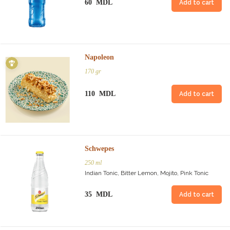
60 MDL
Add to cart
Napoleon
170 gr
110 MDL
Add to cart
Schwepes
250 ml
Indian Tonic, Bitter Lemon, Mojito, Pink Tonic
35 MDL
Add to cart