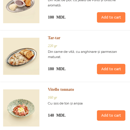
Din ficat de pui, cu jeleu de Porto și brioche
aromată.
100 MDL
Add to cart
Tar-tar
220 gr
Din carne de vită, cu anghinare și parmezan
maturat.
180 MDL
Add to cart
Vitello tonnato
160 gr
Cu sos de ton și anșoa
140 MDL
Add to cart