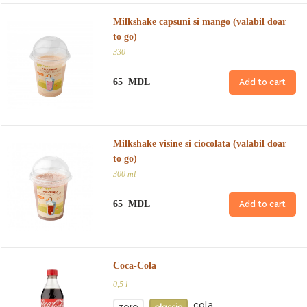
Milkshake capsuni si mango (valabil doar
to go)
330
65 MDL
Add to cart
Milkshake visine si ciocolata (valabil doar
to go)
300 ml
65 MDL
Add to cart
Coca-Cola
0,5 l
cola
zero