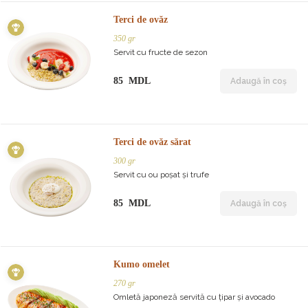
Terci de ovăz
350 gr
Servit cu fructe de sezon
85 MDL
Adaugă în coș
Terci de ovăz sărat
300 gr
Servit cu ou poșat și trufe
85 MDL
Adaugă în coș
Kumo omelet
270 gr
Omletă japoneză servită cu țipar și avocado