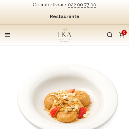
Operator livrare:
022 00 77 00
Restaurante
0