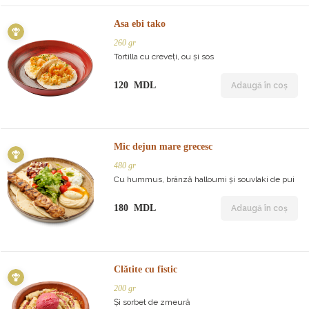
Asa ebi tako
260 gr
Tortilla cu creveți, ou și sos
120 MDL
Adaugă în coș
Mic dejun mare grecesc
480 gr
Cu hummus, brânză halloumi și souvlaki de pui
180 MDL
Adaugă în coș
Clătite cu fistic
200 gr
Și sorbet de zmeură