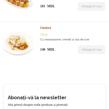
181 MDL
Adaugă în coș
Omletă
310 gr
Cu mascarpone, creveți și sos de icre
140 MDL
Adaugă în coș
Abonați-vă la newsletter
Află primul despre noile produse și promoții