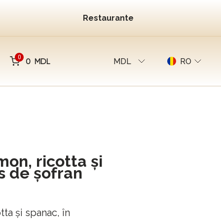
Restaurante
0
0 MDL
MDL
RO
mon, ricotta și
s de șofran
tta și spanac, în