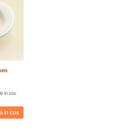
sos
ți în sos
 în coș