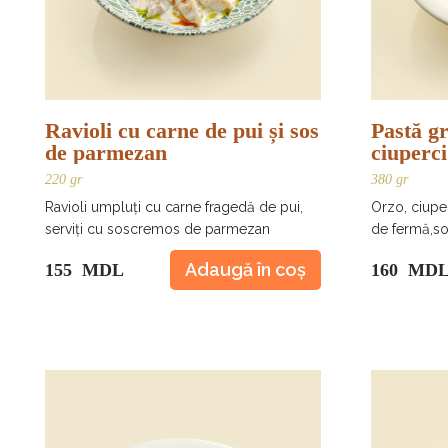
Ravioli cu carne de pui și sos
Pastă g
de parmezan
ciuperci
fermă
220 gr
380 gr
Ravioli umpluți cu carne fragedă de pui,
Orzo, ciupe
serviți cu soscremos de parmezan
de fermă,so
Adaugă în coș
155 MDL
160 MD