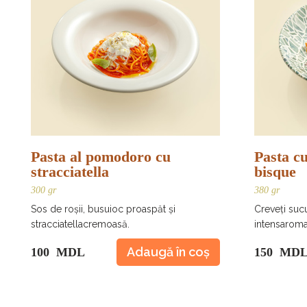
Pasta al pomodoro cu
Pasta cu
stracciatella
bisque
300 gr
380 gr
Sos de roșii, busuioc proaspăt și
Creveți sucu
stracciatellacremoasă.
intensaroma
Adaugă în coș
100 MDL
150 MD