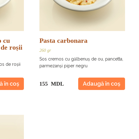
o cu
Pasta carbonara
de roșii
260 gr
Sos cremos cu gălbenuș de ou, pancetta,
os de roșii
parmezanși piper negru
 în coș
Adaugă în coș
155 MDL