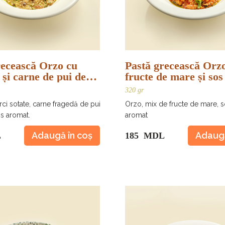
recească Orzo cu
Pastă grecească Orz
 și carne de pui de
fructe de mare și sos 
320 gr
rci sotate, carne fragedă de pui
Orzo, mix de fructe de mare, s
s aromat.
aromat
Adaugă în coș
Adaugă
L
185 MDL