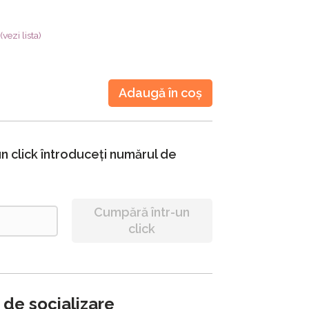
(vezi lista)
Adaugă în coș
n click întroduceți numărul de
Cumpără într-un
click
 de socializare