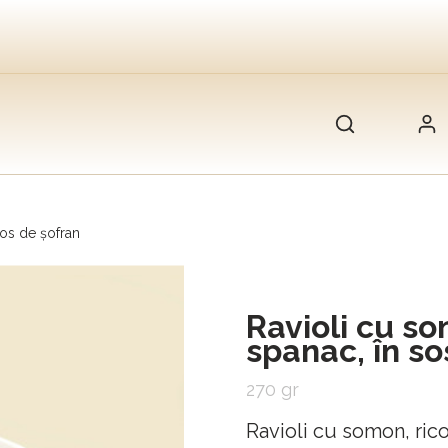
sos de șofran
Ravioli cu so
spanac, în so
270 gr
Ravioli cu somon, rico