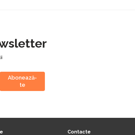
wsletter
ii
Abonează-
te
ie
Contacte