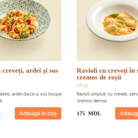
 creveți, ardei și sos
Ravioli cu creveți în 
cremos de roșii
270 gr
lenți, ardei dulce și sos bisque
Ravioli umpluți cu creveți, servi
t.
cremos deroșii
Adaugă în coș
Adaugă
L
175 MDL