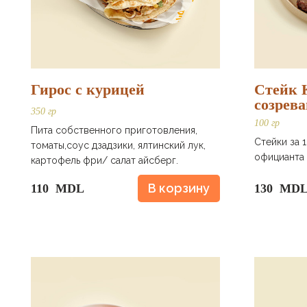
Гирос с курицей
Стейк К
созрев
350 гр
100 гр
Пита собственного приготовления,
Стейки за 
томаты,соус дзадзики, ялтинский лук,
официанта 
картофель фри/ салат айсберг.
В корзину
110 MDL
130 MD