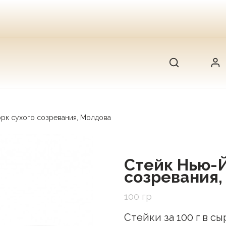
рк сухого созревания, Молдова
Стейк Нью-Й
созревания,
100 гр
Стейки за 100 г в с