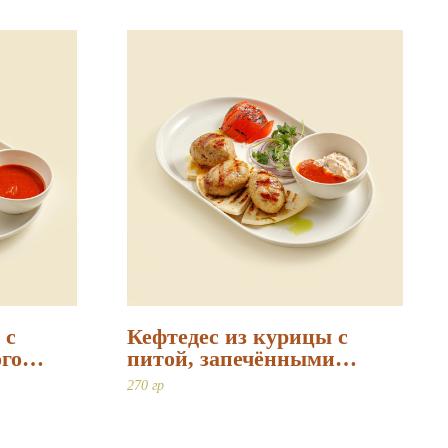
 с
Кефтедес из курицы с
ого
питой, запечёнными
томатами и дзадзики
270 гр