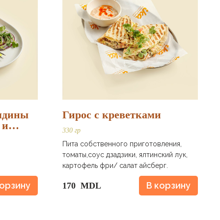
вядины
Гирос с креветками
 и
330 гр
Пита собственного приготовления,
томаты,соус дзадзики, ялтинский лук,
картофель фри/ салат айсберг.
корзину
В корзину
170 MDL