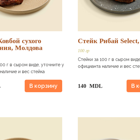
овбой сухого
Стейк Рибай Select
ания, Молдова
100 гр
Стейки за 100 г в сыром виде
100 г в сыром виде, уточните у
официанта наличие и вес сте
наличие и вес стейка
В корзину
В 
L
140 MDL