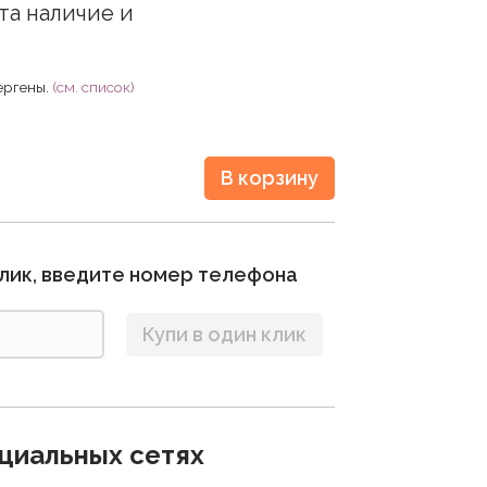
та наличие и
ергены.
(см. список)
В корзину
клик, введите номер телефона
Купи в один клик
циальных сетях