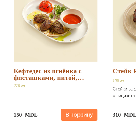
Кефтедес из ягнёнка с
Стейк 
фисташками, питой,
100 гр
запечёнными томатами и
270 гр
Стейки за 
дзадзики
официанта 
В корзину
150 MDL
310 MD