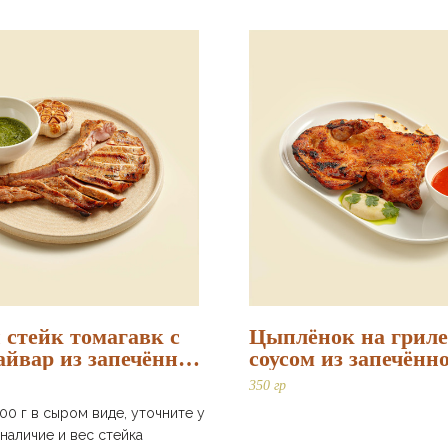
 стейк томагавк с
Цыплёнок на гриле
айвар из запечённых
соусом из запечённ
чеснока и тахини
350 гр
100 г в сыром виде, уточните у
наличие и вес стейка