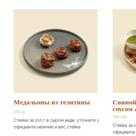
Медальоны из телятины
Свиной
соусом 
100 гр
перцев
100 GR
Стейки за 100 г в сыром виде, уточните у
Стейки за 
официанта наличие и вес стейка
официанта 