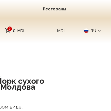
Рестораны
0
0 MDL
MDL
RU
орк сухого
 Молдова
ыром виде,