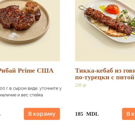
Рибай Prime США
Тикка-кебаб из го
по-турецки с питой
пряным дзадзики
230 гр
100 г в сыром виде, уточните у
наличие и вес стейка
В корзину
В 
L
185 MDL