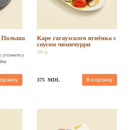
, Польша
Каре гагаузского ягнёнка с
соусом чимичурри
300 гр
, уточните у
йка
корзину
В корзину
375 MDL