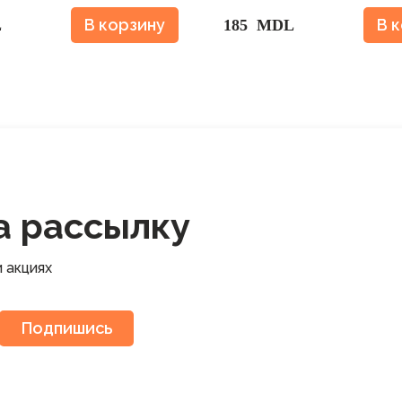
В корзину
В 
L
185 MDL
а рассылку
​​акциях
Подпишись