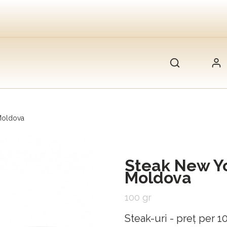
Moldova
Steak New Yo
Moldova
100 gr
Steak-uri - preț per 10