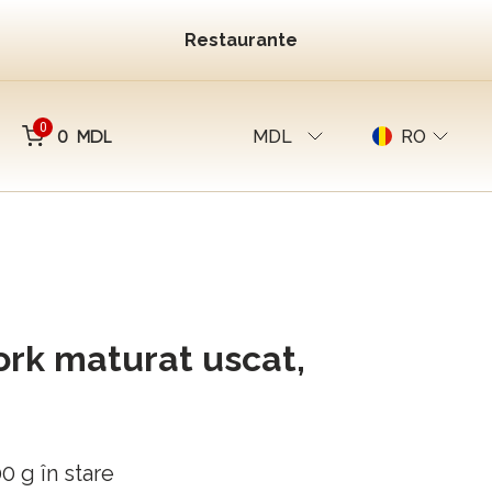
Restaurante
0
0 MDL
MDL
RO
rk maturat uscat,
0 g în stare