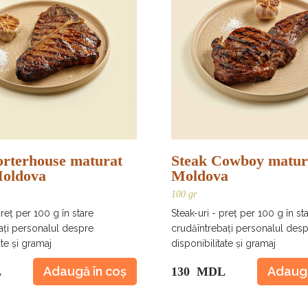
orterhouse maturat
Steak Cowboy matura
Moldova
Moldova
100 gr
preț per 100 g în stare
Steak-uri - preț per 100 g în st
ați personalul despre
crudăîntrebați personalul des
ate și gramaj
disponibilitate și gramaj
Adaugă în coș
Adaugă
L
130 MDL