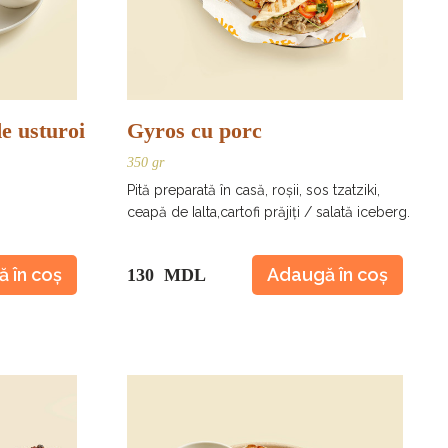
de usturoi
Gyros cu porc
350 gr
Pită preparată în casă, roșii, sos tzatziki,
ceapă de Ialta,cartofi prăjiți / salată iceberg.
 în coș
Adaugă în coș
130 MDL