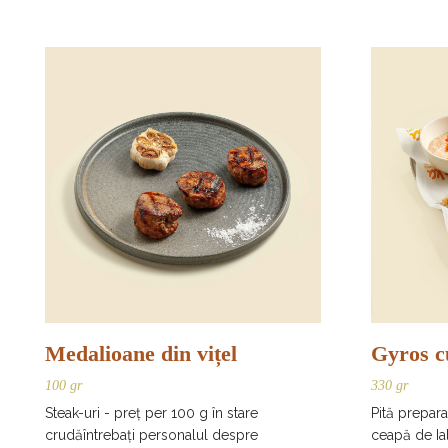
Medalioane din vițel
Gyros c
100 gr
330 gr
Steak-uri - preț per 100 g în stare
Pită preparat
crudăîntrebați personalul despre
ceapă de Ialt