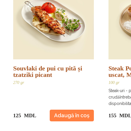
Souvlaki de pui cu pită și
Steak P
tzatziki picant
uscat, 
270 gr
100 gr
Steak-uri - 
crudăîntreb
disponibilit
Adaugă în coș
125 MDL
155 MD