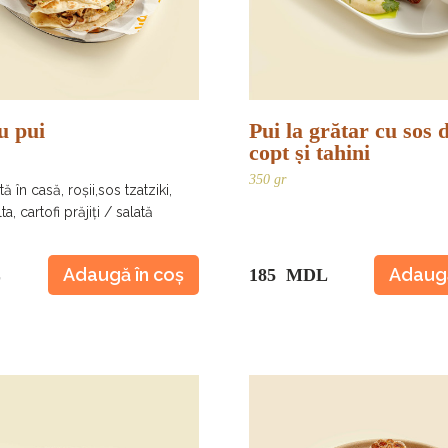
u pui
Pui la grătar cu sos 
copt și tahini
350 gr
ă în casă, roșii,sos tzatziki,
a, cartofi prăjiți / salată
Adaugă în coș
Adaugă
L
185 MDL