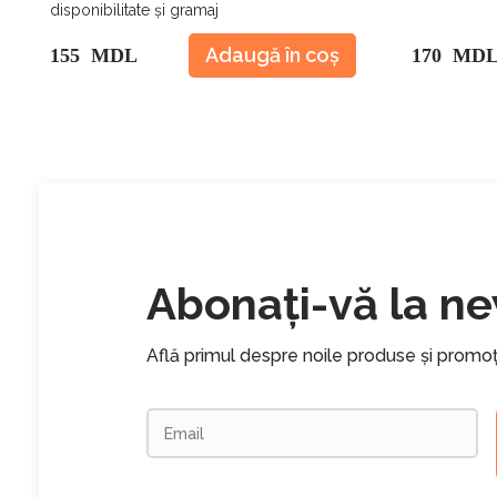
disponibilitate și gramaj
Adaugă în coș
155 MDL
170 MD
Abonați-vă la ne
Află primul despre noile produse și promoț