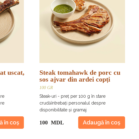
t uscat,
Steak tomahawk de porc cu
sos ajvar din ardei copți
100 GR
are
Steak-uri - preț per 100 g în stare
pre
crudăîntrebați personalul despre
disponibilitate și gramaj
 în coș
Adaugă în coș
100 MDL