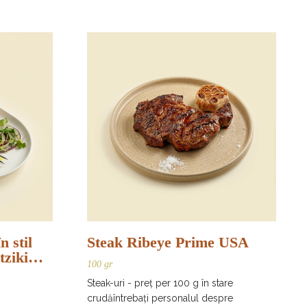
n stil
Steak Ribeye Prime USA
tziki
100 gr
Steak-uri - preț per 100 g în stare
crudăîntrebați personalul despre