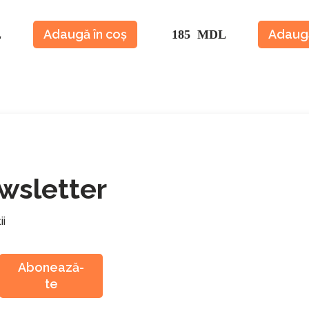
Adaugă în coș
Adaugă
L
185 MDL
wsletter
ii
Abonează-
te