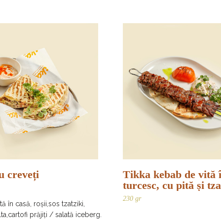
u creveți
Tikka kebab de vită î
turcesc, cu pită și tza
picant
230 gr
ă în casă, roșii,sos tzatziki,
a,cartofi prăjiți / salată iceberg.