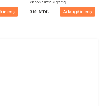
disponibilitate și gramaj
 în coș
Adaugă în coș
310 MDL