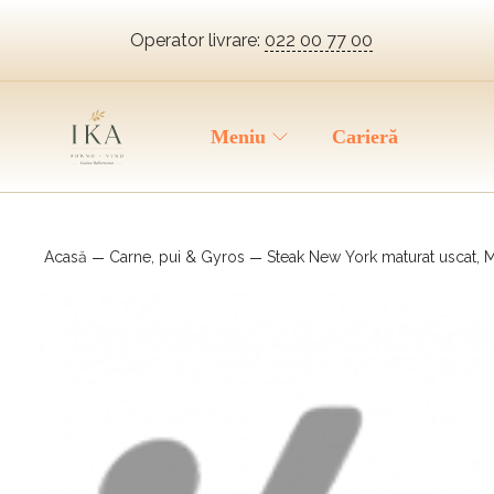
Operator livrare:
022 00 77 00
Meniu
Carieră
Acasă
Carne, pui & Gyros
Steak New York maturat uscat, 