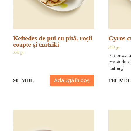
Keftedes de pui cu pită, roșii
Gyros c
coapte și tzatziki
350 gr
270 gr
Pită preparat
ceapă de Ialt
iceberg.
Adaugă în coș
90 MDL
110 MD