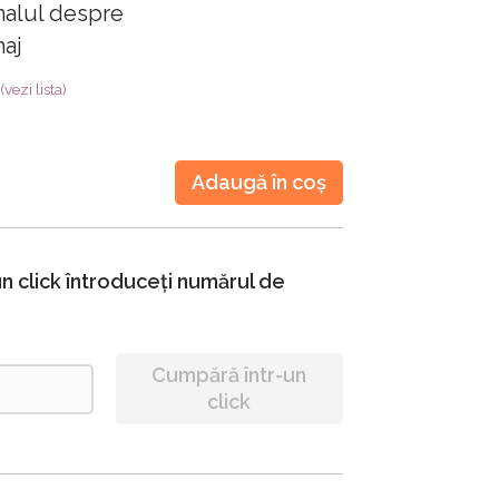
nalul despre
maj
(vezi lista)
Adaugă în coș
n click întroduceți numărul de
Cumpără într-un
click