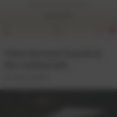
Operator livrare:
022 00 77 00
Restaurante
0
View terrace Esushi &
Ika restaurant
str. Calea Iesilor 8