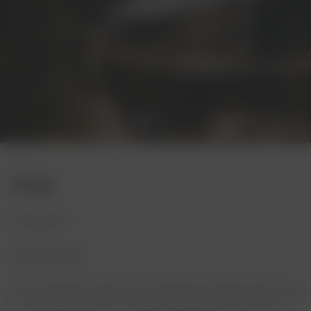
Orar
Program:
10:00-22:00
Vom admira cele mai spectaculoase apusuri