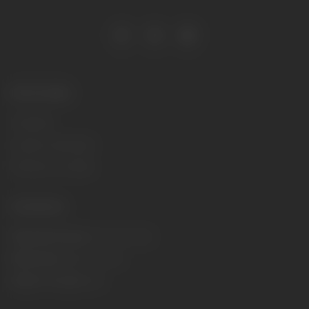
Informație
Contacte
Livrare și returnare
Termeni și condiții
Contacte
Operator livrare:
022 00 77 00
Rezervare
022 00 77 00
Email
office@ika.md