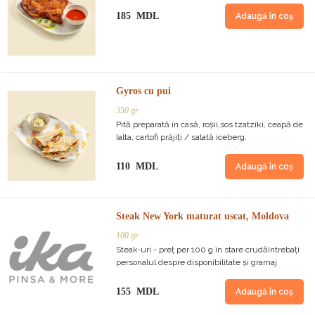
185 MDL
Adaugă în coș
Gyros cu pui
350 gr
Pită preparată în casă, roșii,sos tzatziki, ceapă de
Ialta, cartofi prăjiți / salată iceberg.
110 MDL
Adaugă în coș
Steak New York maturat uscat, Moldova
100 gr
Steak-uri - preț per 100 g în stare crudăîntrebați
personalul despre disponibilitate și gramaj
155 MDL
Adaugă în coș