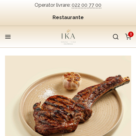
Operator livrare:
022 00 77 00
Restaurante
0