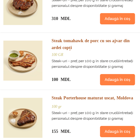
Steak-uri - preț per 100 g în stare crudăîntrebați
personalul despre disponibilitate și gramaj
310 MDL
Adaugă în coș
Steak tomahawk de porc cu sos ajvar din
ardei copți
100 GR
Steak-uri - preț per 100 g în stare crudăîntrebați
personalul despre disponibilitate și gramaj
100 MDL
Adaugă în coș
Steak Porterhouse maturat uscat, Moldova
100 gr
Steak-uri - preț per 100 g în stare crudăîntrebați
personalul despre disponibilitate și gramaj
155 MDL
Adaugă în coș