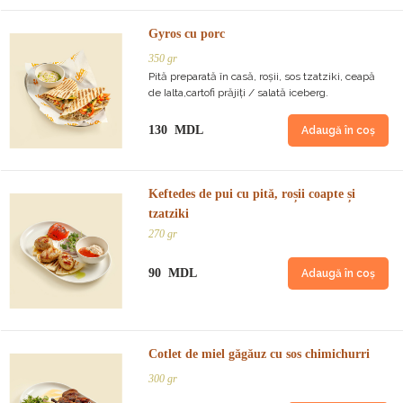
Gyros cu porc
350 gr
Pită preparată în casă, roșii, sos tzatziki, ceapă
de Ialta,cartofi prăjiți / salată iceberg.
130 MDL
Adaugă în coș
Keftedes de pui cu pită, roșii coapte și
tzatziki
270 gr
90 MDL
Adaugă în coș
Cotlet de miel găgăuz cu sos chimichurri
300 gr