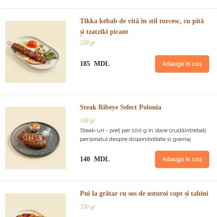
Tikka kebab de vită în stil turcesc, cu pită
și tzatziki picant
230 gr
185 MDL
Adaugă în coș
Steak Ribeye Select Polonia
100 gr
Steak-uri - preț per 100 g în stare crudăîntrebați
personalul despre disponibilitate și gramaj
140 MDL
Adaugă în coș
Pui la grătar cu sos de usturoi copt și tahini
350 gr